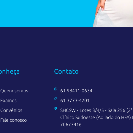
onheça
Contato
Quem somos
61 98411-0634
Exames
61 3773-4201
Convênios
SHCSW - Lotes 3/4/5 - Sala 256 (2°
Clínico Sudoeste (Ao lado do HFA) B
Fale conosco
70673416